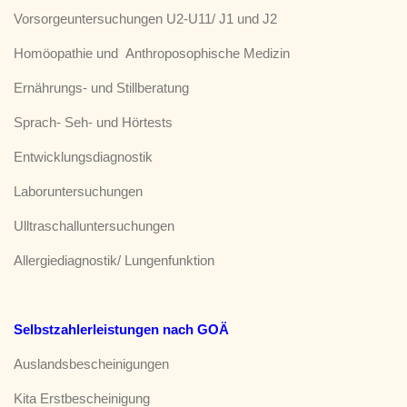
Startseite
Vorsorgeuntersuchungen U2-U11/ J1 und J2
Vorsorge & Impfungen
Homöopathie und Anthroposophische Medizin
Praxis & Team
Ernährungs- und Stillberatung
Elterninfo
Aktuelles
Sprach- Seh- und Hörtests
Entwicklungsdiagnostik
Laboruntersuchungen
Ulltraschalluntersuchungen
Allergiediagnostik/ Lungenfunktion
Selbstzahlerleistungen nach GOÄ
Auslandsbescheinigungen
Kita Erstbescheinigung