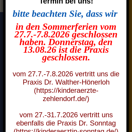
Termin bei uns!
Startseite
DIENSTAG
bitte beachten Sie, dass wir
Vorsorge & Impfungen
nur 16:00 bis 18:00 Uhr
Sprechzeiten
Praxis & Team
in den Sommerferien vom
Elterninfo
Montag
27.7.-7.8.2026 geschlossen
08:30 bis 11:00 und 15:00 bis 17.00 Uhr
MITTWOCH
haben. Donnerstag, den
Aktuelles
Dienstag
09:00 bis 12:00 Uhr
13.08.26 ist die
Praxis
keine Akutfälle
geschlossen.
Mittwoch
08:30 bis 11:00 Uhr
DONNERSTAG
Donnerstag
vom 27.7.-7.8.2026 vertritt uns die
08:30 bis 11:00 und 15:00 bis 17:00 Uhr
09:00 bis 12:00 Uhr
Praxis Dr. Walther-Hönerloh
Freitag
16.00 bis 18.00 Uhr
08:30 bis 11:00 Uhr
(https://kinderaerzte-
zehlendorf.de/)
FREITAG
Kontakt
vom 27.-31.7.2026 vertritt uns
09:00 bis 12:00 Uhr
Kinder- und Jugendarztpraxis Zehlendorf
ebenfalls die Praxis Dr. Sonntag
Clayallee 225 (2.OG)
14195 Berlin-Zehlendorf
(https://kinderaerztin-sonntag.de/)