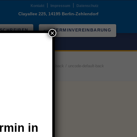
Kontakt
Impressum
Datenschutz
Clayallee 225, 14195 Berlin-Zehlendorf
 SCHREIBEN
TERMINVEREINBARUNG
×
Home
uncode-default-back
uncode-default-back
TAG
SAMSTAG (NUR FÜR AKUT)
 bis 12:00 Uhr
10:00 bis 12:00 Uhr
rmin in