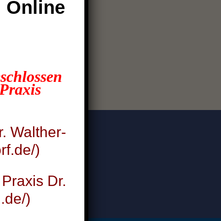
h Online
schlossen
Praxis
r. Walther-
rf.de/)
xis Zehlendorf
 Praxis Dr.
.de/)
erarzt-zehlendorf.de