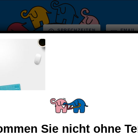
SPRECHZEITEN
EMAIL
raxis & Team
Elterninfo
Aktuelles
MITTWOCH
DONNERSTAG
FREI
09:00 bis 12:00 Uhr
09:00 bis 12:00 Uhr
09:00
16.00 bis 18.00 Uhr
kommen Sie nicht ohne Te