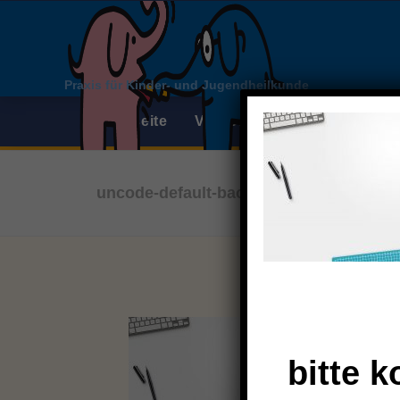
Praxis für Kinder- und Jugendheilkunde
Startseite
Vorsorge & Impfungen
P
uncode-default-back
MONTAG
DIENSTAG
09:00 bis 12:00 Uhr
nur 16:00 bis 18:00 Uhr
16.00 bis 18.00 Uhr
bitte 