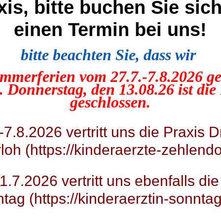
xis, bitte buchen Sie sic
einen Termin bei uns!
bitte beachten Sie, dass wir
mmerferien vom 27.7.-7.8.2026 ge
 Donnerstag, den 13.08.26 ist die
geschlossen.
7.8.2026 vertritt uns die Praxis D
Kontakt
oh (https://kinderaerzte-zehlendo
Kinder- und Jugendarztpra
Uhr
Clayallee 225 (2.OG)
lle
14195 Berlin-Zehlendorf
Uhr
.7.2026 vertritt uns ebenfalls die
Uhr
Tel.:
030 – 810 999 55
tag (https://kinderaerztin-sonntag
Uhr
Fax:
030 – 811 950 00
Email:
anmeldung@kind